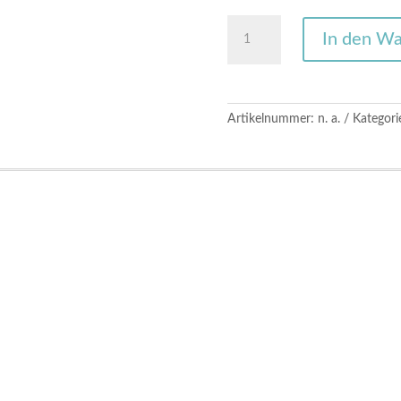
Easy
In den W
B*tch
Cover
Menge
Artikelnummer:
n. a.
Kategori