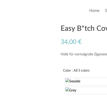
Home
Easy B*tch Co
34,00
€
Hülle für normalgroße Zigarett
Color
: All 3 colors